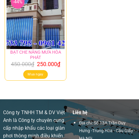
-44%
BẠT CHE NẮNG MƯA HÒA
PHÁT
Giá
Giá
450.000
₫
250.000
₫
gốc
hiện
là:
tại
Mua ngay
450.000₫.
là:
250.000₫.
Công ty TNHH TM & DV Việt
Liên hệ
Anh là Công ty chuyên cung
Địa chỉ: Số 13A Trần Duy
cấp nhập khẩu các loại giàn
Hưng -Trung Hòa - Cầu Giấy -
phơi thông minh điều khiển
Hà Nội