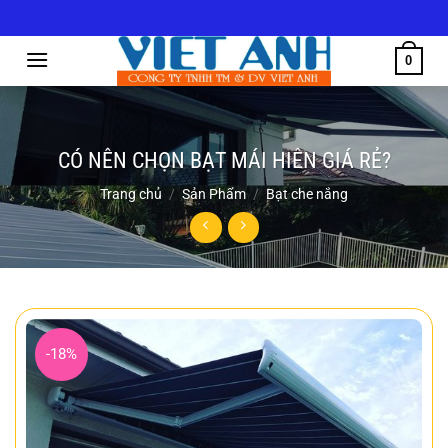
Bỏ
qua
nội
0
dung
CÓ NÊN CHỌN BẠT MÁI HIÊN GIÁ RẺ?
Trang chủ
/
Sản Phẩm
/
Bạt che nắng
-18%