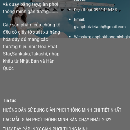
và quay bằng tay,giàn phơi
Điện thoại: 0961426433
thông minh gắn tường………..
Email:
Các sản phẩm của chúng tôi
gianphoivietanh@gmail.com
đều có giấy tờ xuất xứ hàng
Website:
gianphoithongminhgias
hóa đầy đủ mang các
thương hiệu như Hòa Phát
Star,Sankaku,Takashi, nhập
khẩu từ Nhật Bản và Hàn
Quốc
Tin tức
HƯỚNG DẪN SỬ DỤNG GIÀN PHƠI THÔNG MINH CHI TIẾT NHẤT
CÁC MẪU GIÀN PHƠI THÔNG MINH BÁN CHẠY NHẤT 2022
THAY DÂY CÁP INOX GIÀN PHƠI THÔNG MINH