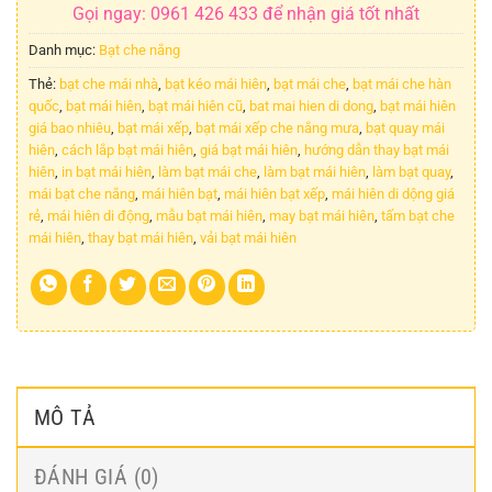
Gọi ngay: 0961 426 433 để nhận giá tốt nhất
Danh mục:
Bạt che nắng
Thẻ:
bạt che mái nhà
,
bạt kéo mái hiên
,
bạt mái che
,
bạt mái che hàn
quốc
,
bạt mái hiên
,
bạt mái hiên cũ
,
bat mai hien di dong
,
bạt mái hiên
giá bao nhiêu
,
bạt mái xếp
,
bạt mái xếp che nắng mưa
,
bạt quay mái
hiên
,
cách lắp bạt mái hiên
,
giá bạt mái hiên
,
hướng dẫn thay bạt mái
hiên
,
in bạt mái hiên
,
làm bạt mái che
,
làm bạt mái hiên
,
làm bạt quay
,
mái bạt che nắng
,
mái hiên bạt
,
mái hiên bạt xếp
,
mái hiên di dộng giá
rẻ
,
mái hiên di động
,
mẫu bạt mái hiên
,
may bạt mái hiên
,
tấm bạt che
mái hiên
,
thay bạt mái hiên
,
vải bạt mái hiên
MÔ TẢ
ĐÁNH GIÁ (0)